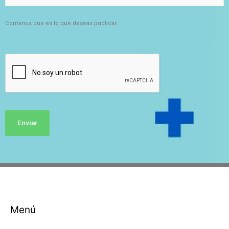
e
s
a
Contanos que es lo que deseas publicar.
/
C
o
m
e
r
c
i
o
/
P
r
o
f
e
s
i
ó
n
*
Menú