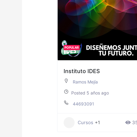
POPULAR
Instituto IDES
Ramos Mejía
Posted 5 años ago
44693091
Cursos
+1
3