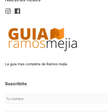
La guia mas completa de Ramos mejía.
Suscribite
N
o
m
b
C
r