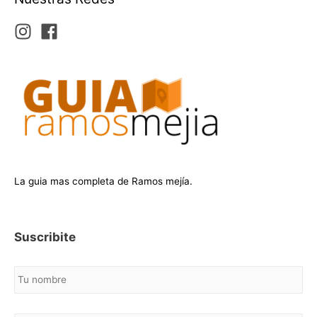
La guia mas completa de Ramos mejía.
Suscribite
N
o
m
b
C
r