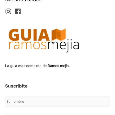
La guia mas completa de Ramos mejía.
Suscribite
N
o
m
b
C
r