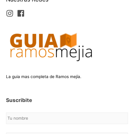
La guia mas completa de Ramos mejía.
Suscribite
N
o
m
b
C
r