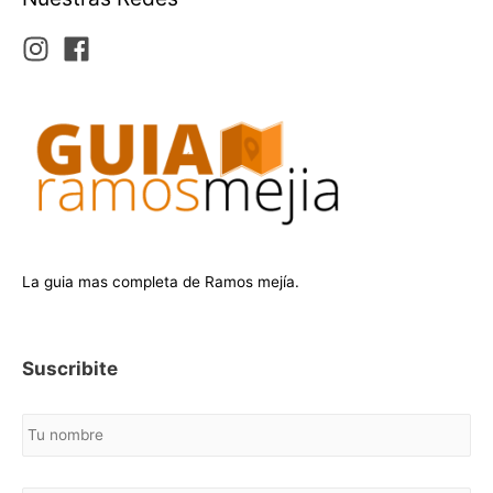
La guia mas completa de Ramos mejía.
Suscribite
N
o
m
b
C
r