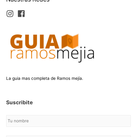
La guia mas completa de Ramos mejía.
Suscribite
N
o
m
b
C
r