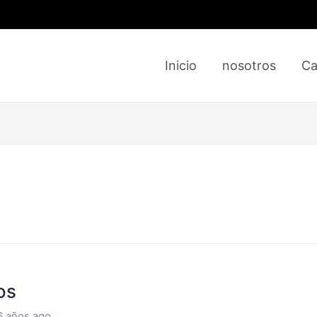
Inicio
nosotros
Ca
os
6 años ago