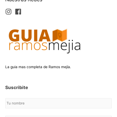
La guia mas completa de Ramos mejía.
Suscribite
N
o
m
b
C
r