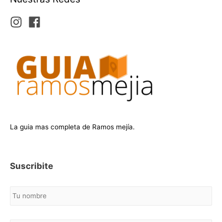
La guia mas completa de Ramos mejía.
Suscribite
N
o
m
b
C
r