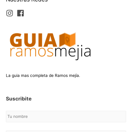
La guia mas completa de Ramos mejía.
Suscribite
N
o
m
b
C
r