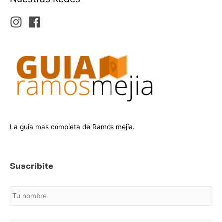
La guia mas completa de Ramos mejía.
Suscribite
N
o
m
b
C
r