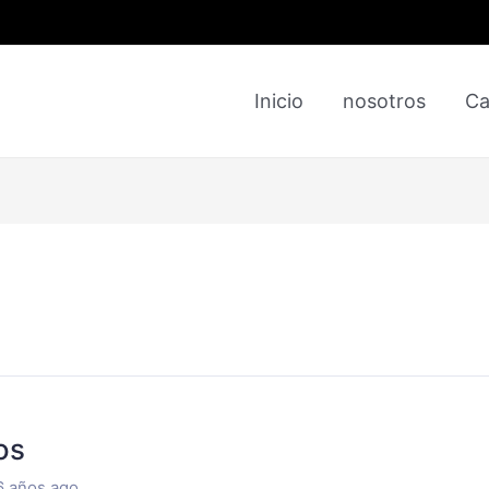
Inicio
nosotros
Ca
os
6 años ago