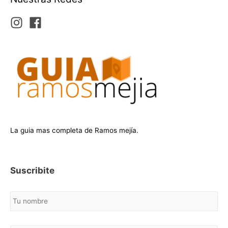
La guia mas completa de Ramos mejía.
Suscribite
N
o
m
b
C
r