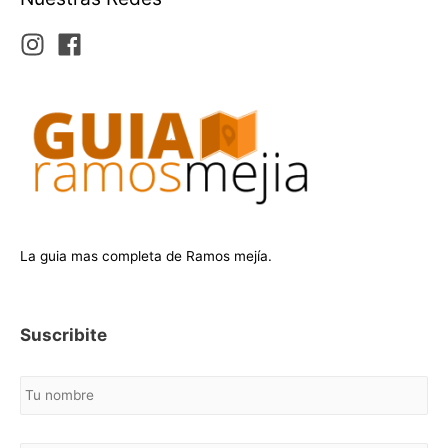
La guia mas completa de Ramos mejía.
Suscribite
N
o
m
b
C
r