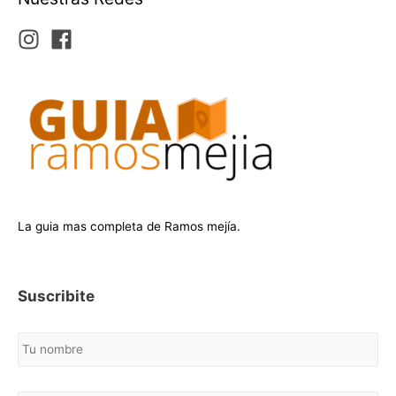
La guia mas completa de Ramos mejía.
Suscribite
N
o
m
b
C
r